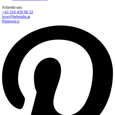
Schreibt uns
+43 316 459 00 32
love@bebright.at
Pinterest-p