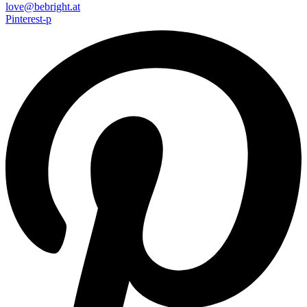
love@bebright.at
Pinterest-p