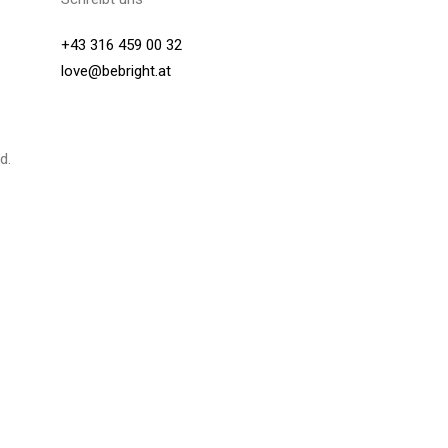
+43 316 459 00 32
love@bebright.at
d.